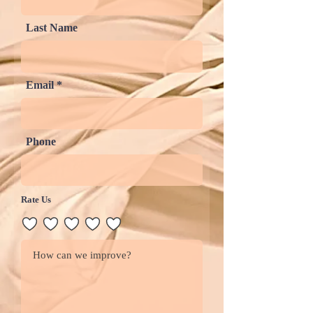
Last Name
Email
Phone
Rate Us