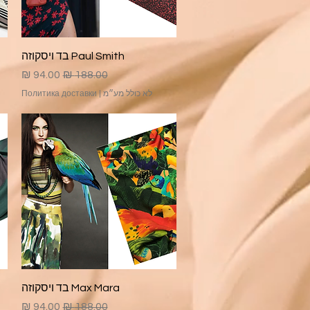
תצוגה מהירה
Paul Smith בד ויסקוזה
מחיר רגיל
מחיר מבצע
לא כולל מע״מ
|
Политика доставки
תצוגה מהירה
Max Mara בד ויסקוזה
מחיר רגיל
מחיר מבצע