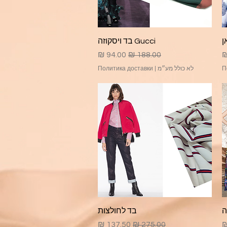
תצוגה מהירה
Gucci בד ויסקוזה
צע
מחיר רגיל
מחיר מבצע
П
לא כולל מע״מ
|
Политика доставки
תצוגה מהירה
בד לחולצות
בצע
מחיר רגיל
מחיר מבצע