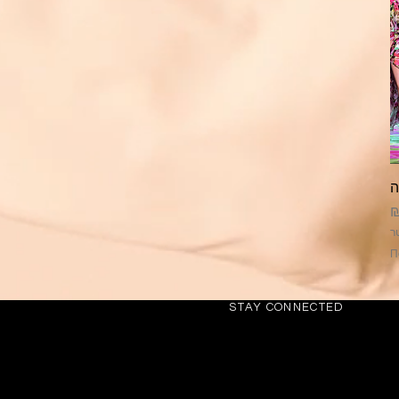
בצע
П
9
.
4
0
STAY CONNECTED
₪
ל
-
0