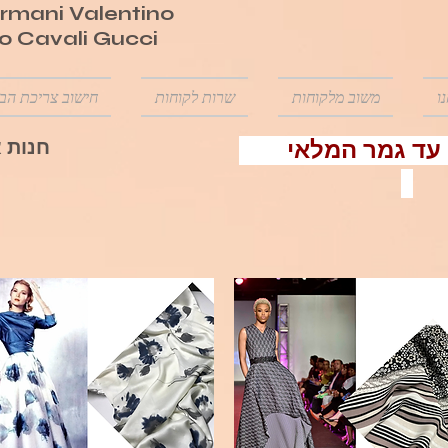
mani Valentino
o Cavali Gucci
ו
משוב מלקוחות
שרות לקוחות
חישוב צריכת הב
חנות א
הנחה 50% עד גמר המלאי