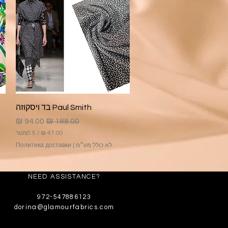
תצוגה מהירה
Paul Smith בד ויסקוזה
מחיר רגיל
מחיר מבצע
/
0.5מטר
לא כולל מע״מ
|
Политика доставки
4
7
.
0
NEED ASSISTANCE?
0
972-547886123
₪
dorina@glamourfabrics.com
ל
-